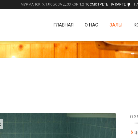
МУРМАНСК, УЛ.ЛОБОВА Д.33 КОРП.2
ПОСМОТРЕТЬ НА КАРТЕ
Н
ГЛАВНАЯ
О НАС
ЗАЛЫ
К
О З
с
Ц