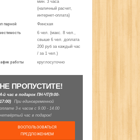
мин. 3 часа
(наличный расчет,
интернет-оплата)
Финская
п парной
6 чел. (макс. 8 чел.,
местимость
свыше 6 чел. доплата
200 руб за каждый час
/ за 1 чел.)
круглосуточно
афик работы
НЕ ПРОПУСТИТЕ!
4-й час в подарок ПН-ЧТ(9:00-
17:00)
При единовременной
оплате 3-х часов с 9.00 - 14.00
четвёртый час в подарок!
ВОСПОЛЬЗОВАТЬСЯ
ПРЕДЛОЖЕНИЕМ