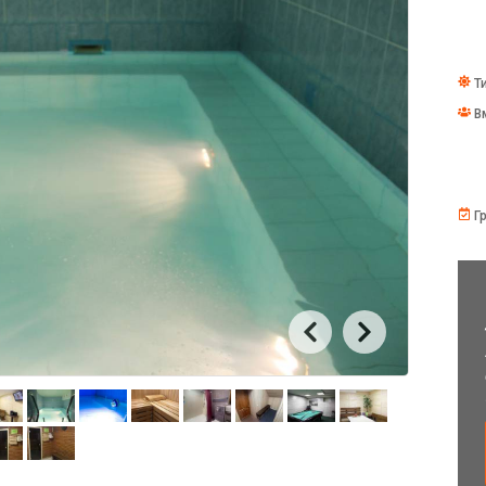
Ти
В
Гр